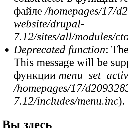
файле
/homepages/17/d2
website/drupal-
7.12/sites/all/modules/ct
Deprecated function
: The
This message will be supp
функции
menu_set_activ
/homepages/17/d2093283
7.12/includes/menu.inc
).
Вы здесь